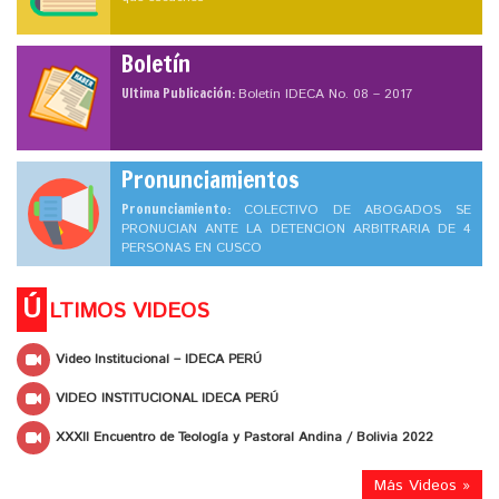
Boletín
Ultima Publicación:
Boletín IDECA No. 08 – 2017
Pronunciamientos
Pronunciamiento:
COLECTIVO DE ABOGADOS SE
PRONUCIAN ANTE LA DETENCION ARBITRARIA DE 4
PERSONAS EN CUSCO
Ú
LTIMOS VIDEOS
Video Institucional – IDECA PERÚ
VIDEO INSTITUCIONAL IDECA PERÚ
XXXII Encuentro de Teología y Pastoral Andina / Bolivia 2022
Más Videos »