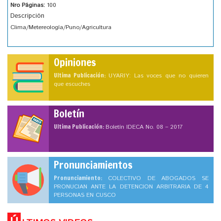
Nro Páginas:
100
Descripción
Clima/Metereología/Puno/Agricultura
Opiniones
Ultima Publicación:
UYARIY: Las voces que no quieren
que escuches
Boletín
Ultima Publicación:
Boletín IDECA No. 08 – 2017
Pronunciamientos
Pronunciamiento:
COLECTIVO DE ABOGADOS SE
PRONUCIAN ANTE LA DETENCION ARBITRARIA DE 4
PERSONAS EN CUSCO