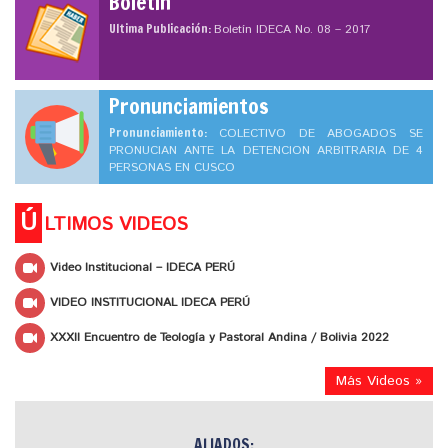
Boletín
Ultima Publicación:
Boletín IDECA No. 08 – 2017
Pronunciamientos
Pronunciamiento:
COLECTIVO DE ABOGADOS SE
PRONUCIAN ANTE LA DETENCION ARBITRARIA DE 4
PERSONAS EN CUSCO
Ú
LTIMOS VIDEOS
Video Institucional – IDECA PERÚ
VIDEO INSTITUCIONAL IDECA PERÚ
XXXII Encuentro de Teología y Pastoral Andina / Bolivia 2022
Más Videos »
ALIADOS: