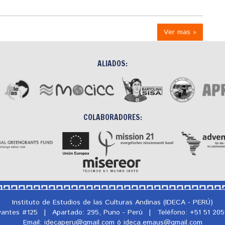
Ver mas »
ALIADOS:
COLABORADORES:
Instituto de Estudios de las Culturas Andinas (IDECA - PERÚ)
rvantes #125
|
Apartado: 295, Puno - Perú
|
Teléfono: +51 51 20
Email: idecaperu@
gmail.com ó ideca.emaus@
gmail.com