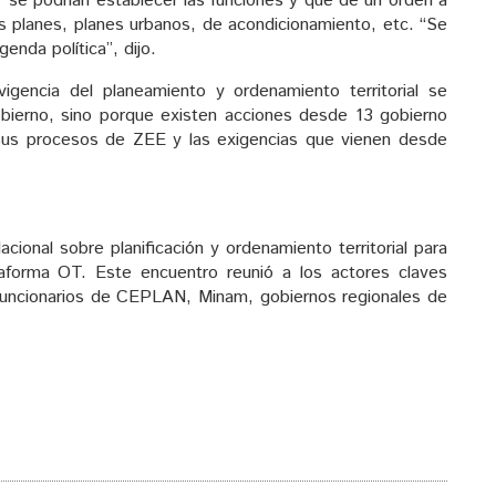
se podrían establecer las funciones y que de un orden a
os planes, planes urbanos, de acondicionamiento, etc. “Se
nda política”, dijo.
gencia del planeamiento y ordenamiento territorial se
obierno, sino porque existen acciones desde 13 gobierno
 sus procesos de ZEE y las exigencias que vienen desde
acional sobre planificación y ordenamiento territorial para
ataforma OT. Este encuentro reunió a los actores claves
funcionarios de CEPLAN, Minam, gobiernos regionales de