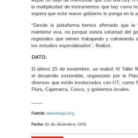
Azpur no dejo de mencionar que con una Ley OT 
la multiplicidad de instrumentos que hay como l
espera que este nuevo gobierno lo ponga en la age
“Desde la plataforma hemos afirmado que la vi
mantiene viva, no porque exista voluntad del g
regionales que vienen trabajando y culminando
los estudios especializados”, finalizó.
DATO:
El último 25 de noviembre, se realizó IV Taller N
el desarrollo sostenible, organizado por la Pl
diversos que están involucrados con OT, como 
Piura, Cajamarca, Cusco, y gobiernos locales.
____
Fuente:
www.muqui.org
.
Fecha:
02 de diciembre, 2016.