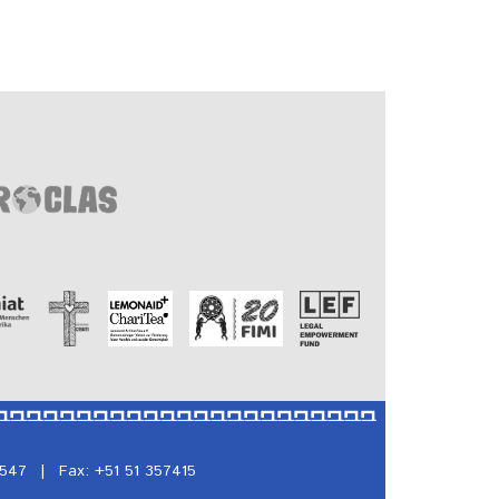
5547
|
Fax: +51 51 357415