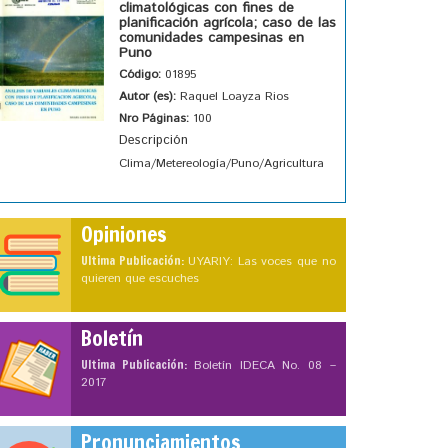
climatológicas con fines de
planificación agrícola; caso de las
comunidades campesinas en
Puno
Código:
01895
Autor (es):
Raquel Loayza Rios
Nro Páginas:
100
Descripción
Clima/Metereología/Puno/Agricultura
Opiniones
Ultima Publicación:
UYARIY: Las voces que no
quieren que escuches
Boletín
Ultima Publicación:
Boletín IDECA No. 08 –
2017
Pronunciamientos