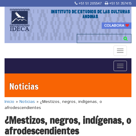
+51 51 205547
+51 51 357415
INSTITUTO DE ESTUDIOS DE LAS CULTURAS
ANDINAS
COLABORA
Toggle
navigati
Toggle
navigati
Noticias
Inicio
»
Noticias
»
¿Mestizos, negros, indígenas, o
afrodescendientes
¿Mestizos, negros, indígenas, o
afrodescendientes