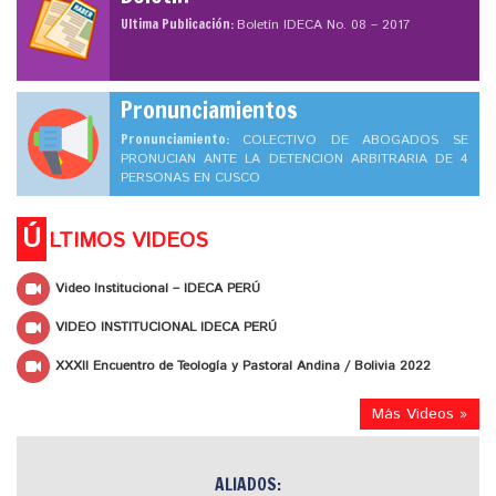
Ultima Publicación:
Boletín IDECA No. 08 – 2017
Pronunciamientos
Pronunciamiento:
COLECTIVO DE ABOGADOS SE
PRONUCIAN ANTE LA DETENCION ARBITRARIA DE 4
PERSONAS EN CUSCO
Ú
LTIMOS VIDEOS
Video Institucional – IDECA PERÚ
VIDEO INSTITUCIONAL IDECA PERÚ
XXXII Encuentro de Teología y Pastoral Andina / Bolivia 2022
Más Videos »
ALIADOS: