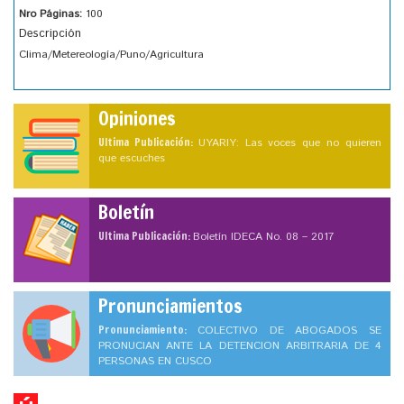
Nro Páginas:
100
Descripción
Clima/Metereología/Puno/Agricultura
Opiniones
Ultima Publicación:
UYARIY: Las voces que no quieren
que escuches
Boletín
Ultima Publicación:
Boletín IDECA No. 08 – 2017
Pronunciamientos
Pronunciamiento:
COLECTIVO DE ABOGADOS SE
PRONUCIAN ANTE LA DETENCION ARBITRARIA DE 4
PERSONAS EN CUSCO