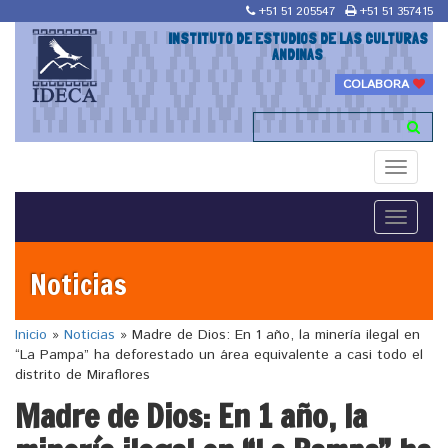
+51 51 205547
+51 51 357415
INSTITUTO DE ESTUDIOS DE LAS CULTURAS
ANDINAS
COLABORA
Toggle
navigati
Toggle
navigati
Noticias
Inicio
»
Noticias
»
Madre de Dios: En 1 año, la minería ilegal en
“La Pampa” ha deforestado un área equivalente a casi todo el
distrito de Miraflores
Madre de Dios: En 1 año, la