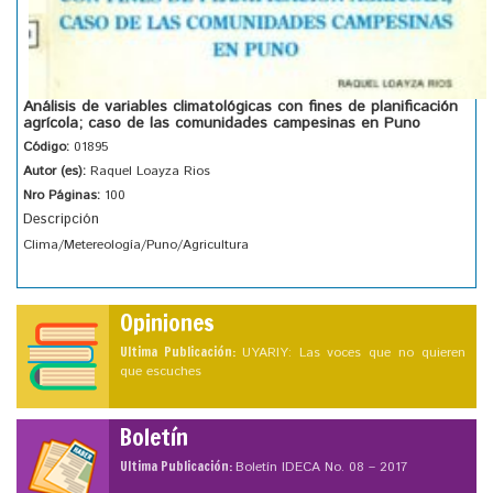
Análisis de variables climatológicas con fines de planificación
agrícola; caso de las comunidades campesinas en Puno
Código:
01895
Autor (es):
Raquel Loayza Rios
Nro Páginas:
100
Descripción
Clima/Metereología/Puno/Agricultura
Opiniones
Ultima Publicación:
UYARIY: Las voces que no quieren
que escuches
Boletín
Ultima Publicación:
Boletín IDECA No. 08 – 2017