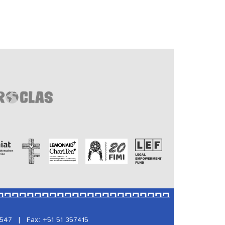
5547
|
Fax: +51 51 357415