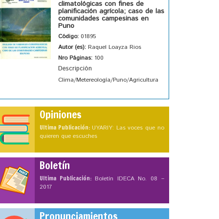
climatológicas con fines de
planificación agrícola; caso de las
comunidades campesinas en
Puno
Código:
01895
Autor (es):
Raquel Loayza Rios
Nro Páginas:
100
Descripción
Clima/Metereología/Puno/Agricultura
Opiniones
Ultima Publicación:
UYARIY: Las voces que no
quieren que escuches
Boletín
Ultima Publicación:
Boletín IDECA No. 08 –
2017
Pronunciamientos