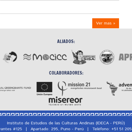
Ver mas »
ALIADOS:
COLABORADORES:
Instituto de Estudios de las Culturas Andinas (IDECA - PERÚ)
rvantes #125
|
Apartado: 295, Puno - Perú
|
Teléfono: +51 51 20