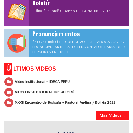
Boletín
Ultima Publicación:
Boletín IDECA No. 08 – 2017
Pronunciamientos
Pronunciamiento:
COLECTIVO DE ABOGADOS SE
PRONUCIAN ANTE LA DETENCION ARBITRARIA DE 4
PERSONAS EN CUSCO
Ú
LTIMOS VIDEOS
Video Institucional – IDECA PERÚ
VIDEO INSTITUCIONAL IDECA PERÚ
XXXII Encuentro de Teología y Pastoral Andina / Bolivia 2022
Más Videos »