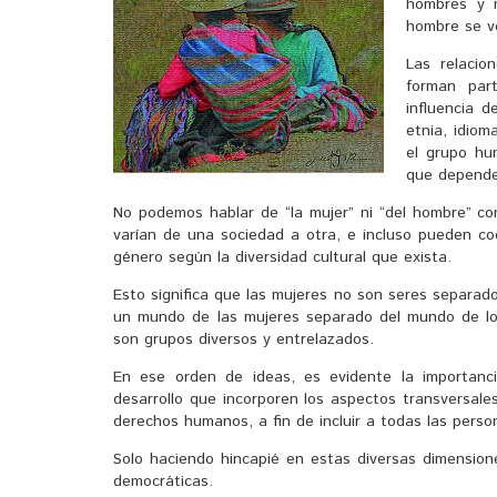
hombres y m
hombre se v
Las relacio
forman par
influencia d
etnia, idiom
el grupo hu
que depende 
No podemos hablar de “la mujer” ni “del hombre” co
varían de una sociedad a otra, e incluso pueden co
género según la diversidad cultural que exista.
Esto significa que las mujeres no son seres separad
un mundo de las mujeres separado del mundo de lo
son grupos diversos y entrelazados.
En ese orden de ideas, es evidente la importanci
desarrollo que incorporen los aspectos transversales 
derechos humanos, a fin de incluir a todas las pers
Solo haciendo hincapié en estas diversas dimensio
democráticas.