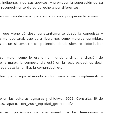
es indígenas y de sus aportes, y promover la superación de su
l reconocimiento de su derecho a ser diferentes.
en discurso de decir que somos iguales, porque no lo somos.
n que viene dándose constantemente desde la conquista y
 monocultural, que para liberarnos como mujeres oprimidas,
es en un sistema de competencia, donde siempre debe haber
er mujer, como lo era en el mundo andino, la división de
la mujer; la competencia está en la reciprocidad, es decir
sea este la familia, la comunidad, etc.
iduo que integra el mundo andino, será el ser complemento y
 en las culturas aymaras y qhichwa. 2007. Consulta: 16 de
ts/capacitacion_2007_equidad_genero.pdf>
Rutas Epistémicas de acercamiento a los feminismos y