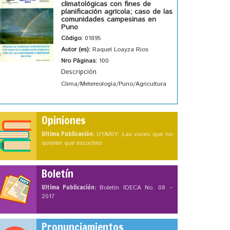
climatológicas con fines de
planificación agrícola; caso de las
comunidades campesinas en
Puno
Código:
01895
Autor (es):
Raquel Loayza Rios
Nro Páginas:
100
Descripción
Clima/Metereología/Puno/Agricultura
Opiniones
Ultima Publicación:
UYARIY: Las voces que no
quieren que escuches
Boletín
Ultima Publicación:
Boletín IDECA No. 08 –
2017
Pronunciamientos