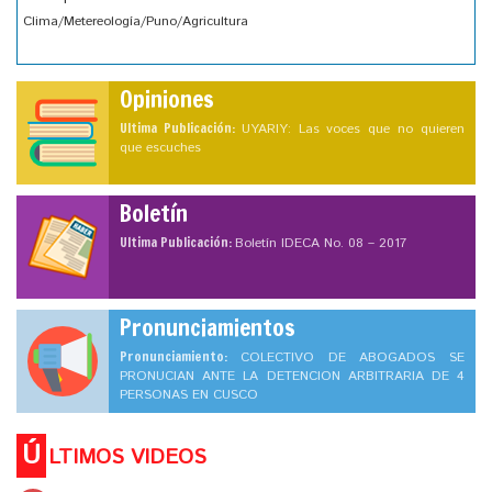
Clima/Metereología/Puno/Agricultura
Opiniones
Ultima Publicación:
UYARIY: Las voces que no quieren
que escuches
Boletín
Ultima Publicación:
Boletín IDECA No. 08 – 2017
Pronunciamientos
Pronunciamiento:
COLECTIVO DE ABOGADOS SE
PRONUCIAN ANTE LA DETENCION ARBITRARIA DE 4
PERSONAS EN CUSCO
Ú
LTIMOS VIDEOS