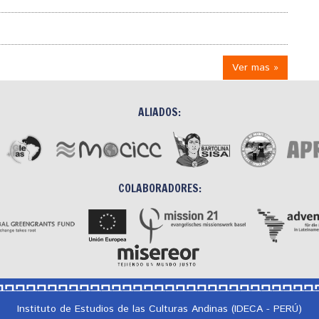
Ver mas »
ALIADOS:
COLABORADORES:
Instituto de Estudios de las Culturas Andinas (IDECA - PERÚ)