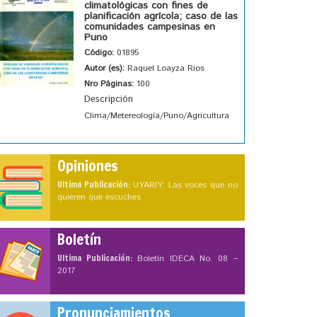
climatológicas con fines de
planificación agrícola; caso de las
comunidades campesinas en
Puno
Código:
01895
Autor (es):
Raquel Loayza Rios
Nro Páginas:
100
Descripción
Clima/Metereología/Puno/Agricultura
Opiniones
Ultima Publicación:
UYARIY: Las voces que no
quieren que escuches
Boletín
Ultima Publicación:
Boletín IDECA No. 08 –
2017
Pronunciamientos