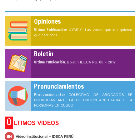
Opiniones
Ultima Publicación:
UYARIY: Las voces que no quieren
que escuches
Boletín
Ultima Publicación:
Boletín IDECA No. 08 – 2017
Pronunciamientos
Pronunciamiento:
COLECTIVO DE ABOGADOS SE
PRONUCIAN ANTE LA DETENCION ARBITRARIA DE 4
PERSONAS EN CUSCO
Ú
LTIMOS VIDEOS
Video Institucional – IDECA PERÚ