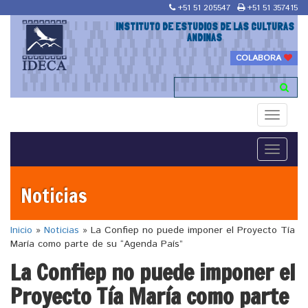
+51 51 205547
+51 51 357415
INSTITUTO DE ESTUDIOS DE LAS CULTURAS
ANDINAS
COLABORA
Toggle
navigati
Toggle
navigati
Noticias
Inicio
»
Noticias
»
La Confiep no puede imponer el Proyecto Tía
María como parte de su “Agenda País”
La Confiep no puede imponer el
Proyecto Tía María como parte