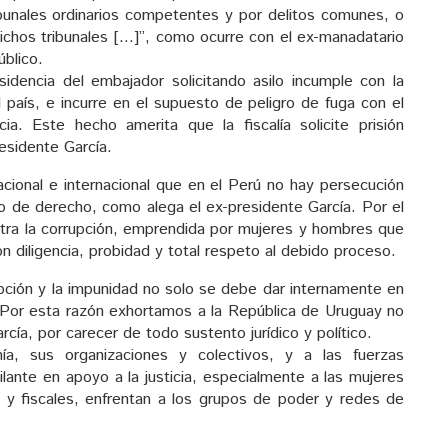
bunales ordinarios competentes y por delitos comunes, o
ichos tribunales […]”, como ocurre con el ex-manadatario
úblico.
esidencia del embajador solicitando asilo incumple con la
 país, e incurre en el supuesto de peligro de fuga con el
cia. Este hecho amerita que la fiscalía solicite prisión
residente García.
acional e internacional que en el Perú no hay persecución
ado de derecho, como alega el ex-presidente García. Por el
ontra la corrupción, emprendida por mujeres y hombres que
n diligencia, probidad y total respeto al debido proceso.
upción y la impunidad no solo se debe dar internamente en
al. Por esta razón exhortamos a la República de Uruguay no
rcía, por carecer de todo sustento jurídico y político.
, sus organizaciones y colectivos, y a las fuerzas
lante en apoyo a la justicia, especialmente a las mujeres
y fiscales, enfrentan a los grupos de poder y redes de