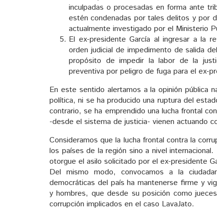
inculpadas o procesadas en forma ante tri
estén condenadas por tales delitos y por d
actualmente investigado por el Ministerio P
El ex-presidente García al ingresar a la r
orden judicial de impedimento de salida del
propósito de impedir la labor de la justi
preventiva por peligro de fuga para el ex-p
En este sentido alertamos a la opinión pública n
política, ni se ha producido una ruptura del est
contrario, se ha emprendido una lucha frontal c
-desde el sistema de justicia- vienen actuando co
Consideramos que la lucha frontal contra la corr
los países de la región sino a nivel internacion
otorgue el asilo solicitado por el ex-presidente Ga
Del mismo modo, convocamos a la ciudadanía
democráticas del país ha mantenerse firme y vigi
y hombres, que desde su posición como jueces 
corrupción implicados en el caso LavaJato.