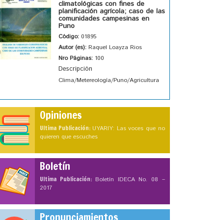
climatológicas con fines de
planificación agrícola; caso de las
comunidades campesinas en
Puno
Código:
01895
Autor (es):
Raquel Loayza Rios
Nro Páginas:
100
Descripción
Clima/Metereología/Puno/Agricultura
Opiniones
Ultima Publicación:
UYARIY: Las voces que no
quieren que escuches
Boletín
Ultima Publicación:
Boletín IDECA No. 08 –
2017
Pronunciamientos