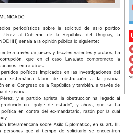
MUNICADO
ios periodísticos sobre la solicitud de asilo político
a Pérez al Gobierno de la República del Uruguay, la
DHH) señala a la opinión pública lo siguiente:
lmente a través de jueces y fiscales valientes y probos, ha
a corrupción, que en el caso LavaJato compromete la
ionarios, entre otros.
partidos políticos implicados en las investigaciones del
2
una sistemática labor de obstrucción a la justicia,
ón en el Congreso de la República y también, a través de
a de justicia.
érez, y el partido aprista, la obstrucción ha llegado al
 producido un “golpe de estado”, y ahora, que se ha
lítica en contra del ex-mandatario, razón por la cual
uay.
ón Interamericana sobre Asilo Diplomático, en su art. III,
a personas que al tiempo de solicitarlo se encuentren