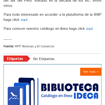
del Sur del Perú” editado en la década de los 60’; entre
otros.
Para todo interesado en acceder a la plataforma de la BNP
haga click
aquí
.
Para conocer nuestro catálogo en línea haga click
aquí
.
_____
Fuente:
RPP Noticias y El Comercio
Etiquetas
Sin Etiquetas
Ver mas »