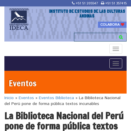
+51 51 205547
+51 51 357415
INSTITUTO DE ESTUDIOS DE LAS CULTURAS
ANDINAS
COLABORA
Toggle
navigati
Toggle
navigati
Eventos
Inicio
»
Eventos
»
Eventos Biblioteca
»
La Biblioteca Nacional
del Perú pone de forma pública textos incunables
La Biblioteca Nacional del Perú
pone de forma pública textos