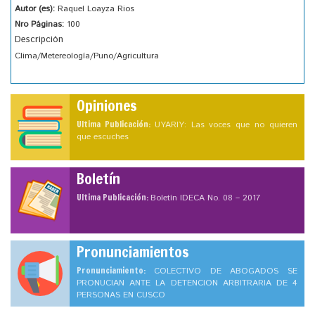
Autor (es):
Raquel Loayza Rios
Nro Páginas:
100
Descripción
Clima/Metereología/Puno/Agricultura
Opiniones
Ultima Publicación:
UYARIY: Las voces que no quieren
que escuches
Boletín
Ultima Publicación:
Boletín IDECA No. 08 – 2017
Pronunciamientos
Pronunciamiento:
COLECTIVO DE ABOGADOS SE
PRONUCIAN ANTE LA DETENCION ARBITRARIA DE 4
PERSONAS EN CUSCO