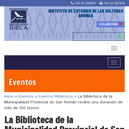
+51 51 205547
+51 51 357415
INSTITUTO DE ESTUDIOS DE LAS CULTURAS
ANDINAS
COLABORA
Toggle
navigati
Toggle
navigati
Eventos
Inicio
»
Eventos
»
Eventos Biblioteca
»
La Biblioteca de la
Municipalidad Provincial de San Román recibió una donación de
más de 100 textos
La Biblioteca de la