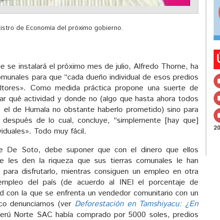
nistro de Economía del próximo gobierno.
 se instalará el próximo mes de julio, Alfredo Thorne, ha
comunales para que “cada dueño individual de esos predios
ultores». Como medida práctica propone una suerte de
zar qué actividad y donde no (algo que hasta ahora todos
o el de Humala no obstante haberlo prometido) sino para
 después de lo cual, concluye, “simplemente [hay que]
2
viduales». Todo muy fácil.
de De Soto, debe suponer que con el dinero que ellos
e les den la riqueza que sus tierras comunales le han
e para disfrutarlo, mientras consiguen un empleo en otra
 empleo del país (de acuerdo al INEI el porcentaje de
d con la que se enfrenta un vendedor comunitario con un
co denunciamos (ver
Deforestación en Tamshiyacu: ¿En
Perú Norte SAC había comprado por 5000 soles, predios