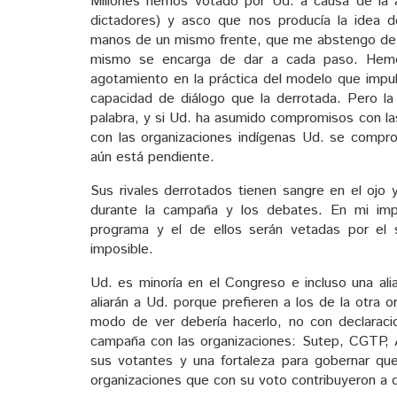
Millones hemos votado por Ud. a causa de la a
dictadores) y asco que nos producía la idea d
manos de un mismo frente, que me abstengo de ca
mismo se encarga de dar a cada paso. Hemo
agotamiento en la práctica del modelo que impu
capacidad de diálogo que la derrotada. Pero l
palabra, y si Ud. ha asumido compromisos con la
con las organizaciones indígenas Ud. se comprom
aún está pendiente.
Sus rivales derrotados tienen sangre en el ojo 
durante la campaña y los debates. En mi imp
programa y el de ellos serán vetadas por el s
imposible.
Ud. es minoría en el Congreso e incluso una ali
aliarán a Ud. porque prefieren a los de la otra o
modo de ver debería hacerlo, no con declarac
campaña con las organizaciones: Sutep, CGTP, A
sus votantes y una fortaleza para gobernar qu
organizaciones que con su voto contribuyeron a q