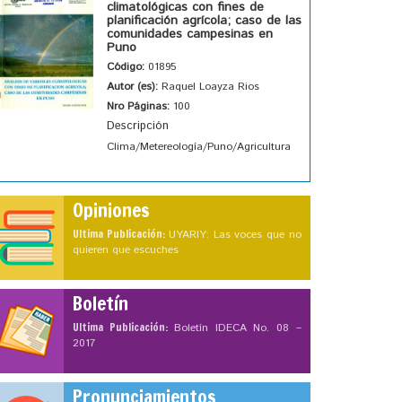
climatológicas con fines de
planificación agrícola; caso de las
comunidades campesinas en
Puno
Código:
01895
Autor (es):
Raquel Loayza Rios
Nro Páginas:
100
Descripción
Clima/Metereología/Puno/Agricultura
Opiniones
Ultima Publicación:
UYARIY: Las voces que no
quieren que escuches
Boletín
Ultima Publicación:
Boletín IDECA No. 08 –
2017
Pronunciamientos