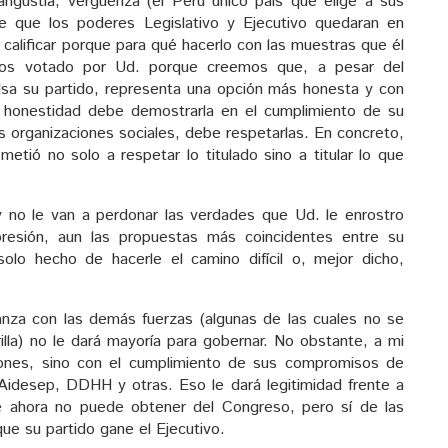
ngustia, vergüenza (el Perú único país que elige a sus
e que los poderes Legislativo y Ejecutivo quedaran en
lificar porque para qué hacerlo con las muestras que él
s votado por Ud. porque creemos que, a pesar del
lsa su partido, representa una opción más honesta y con
a honestidad debe demostrarla en el cumplimiento de su
s organizaciones sociales, debe respetarlas. En concreto,
etió no solo a respetar lo titulado sino a titular lo que
y no le van a perdonar las verdades que Ud. le enrostro
resión, aun las propuestas más coincidentes entre su
olo hecho de hacerle el camino difícil o, mejor dicho,
anza con las demás fuerzas (algunas de las cuales no se
rilla) no le dará mayoría para gobernar. No obstante, a mi
iones, sino con el cumplimiento de sus compromisos de
idesep, DDHH y otras. Eso le dará legitimidad frente a
e ahora no puede obtener del Congreso, pero sí de las
ue su partido gane el Ejecutivo.