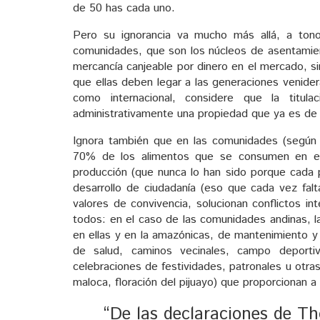
de 50 has cada uno.
Pero su ignorancia va mucho más allá, a tono
comunidades, que son los núcleos de asentamien
mercancía canjeable por dinero en el mercado, s
que ellas deben legar a las generaciones venidera.
como internacional, considere que la titul
administrativamente una propiedad que ya es de e
Ignora también que en las comunidades (según in
70% de los alimentos que se consumen en el 
producción (que nunca lo han sido porque cada 
desarrollo de ciudadanía (eso que cada vez fal
valores de convivencia, solucionan conflictos in
todos: en el caso de las comunidades andinas, l
en ellas y en la amazónicas, de mantenimiento y
de salud, caminos vecinales, campo deporti
celebraciones de festividades, patronales u otras
maloca, floración del pijuayo) que proporcionan a l
“De las declaraciones de Th