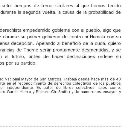
ufrir tiempos de terror similares al que hemos tenido
 durante la segunda vuelta, a causa de la probabilidad de
derechista empedernido gobierne con el pueblo, algo que
e durante su primer gobierno de centro ni Humala con su
mensa decepción. Apelando al beneficio de la duda, quiero
norancias de Thorne serán prontamente desmentidas, y se
en el futuro, antes de hacer declaraciones ordene su
s por su partido.
sidad Nacional Mayor de San Marcos. Trabaja desde hace más de 40
nte en el reconocimiento de derechos colectivos de los pueblos
r independiente. Es autor de libros colectivos, tales como:
Pedro García Hierro y Richard Ch. Smith) y de numerosos ensayos y