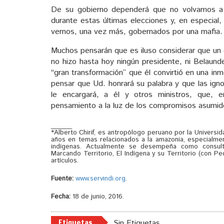
De su gobierno dependerá que no volvamos a s
durante estas últimas elecciones y, en especial,
vernos, una vez más, gobernados por una mafia.
Muchos pensarán que es iluso considerar que un 
no hizo hasta hoy ningún presidente, ni Belaund
“gran transformación” que él convirtió en una in
pensar que Ud. honrará su palabra y que las ig
le encargará, a él y otros ministros, que, 
pensamiento a la luz de los compromisos asumido
______
*Alberto Chirif, es antropólogo peruano por la Univer
años en temas relacionados a la amazonia, especialme
indígenas. Actualmente se desempeña como consulto
Marcando Territorio, El Indígena y su Territorio (con 
artículos.
Fuente:
www.servindi.org
.
Fecha:
18 de junio, 2016.
Etiquetas
Sin Etiquetas