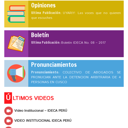
Opiniones
Ultima Publicación:
UYARIY: Las voces que no quieren
que escuches
Boletín
Ultima Publicación:
Boletín IDECA No. 08 – 2017
Pronunciamientos
Pronunciamiento:
COLECTIVO DE ABOGADOS SE
PRONUCIAN ANTE LA DETENCION ARBITRARIA DE 4
PERSONAS EN CUSCO
Ú
LTIMOS VIDEOS
Video Institucional – IDECA PERÚ
VIDEO INSTITUCIONAL IDECA PERÚ