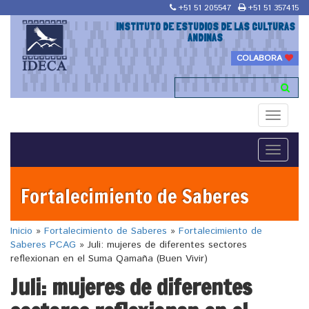
+51 51 205547
+51 51 357415
INSTITUTO DE ESTUDIOS DE LAS CULTURAS
ANDINAS
COLABORA
Toggle
navigati
Toggle
navigati
Fortalecimiento de Saberes
Inicio
»
Fortalecimiento de Saberes
»
Fortalecimiento de
Saberes PCAG
»
Juli: mujeres de diferentes sectores
reflexionan en el Suma Qamaña (Buen Vivir)
Juli: mujeres de diferentes