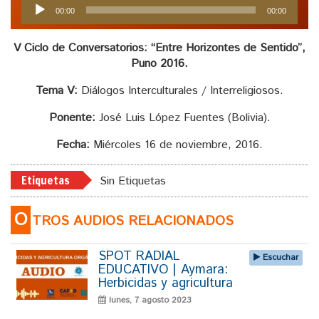
Reproductor
00:00
00:00
de
audio
V Ciclo de Conversatorios: “Entre Horizontes de Sentido”,
Puno 2016.
Tema V:
Diálogos Interculturales / Interreligiosos.
Ponente:
José Luis López Fuentes (Bolivia).
Fecha:
Miércoles 16 de noviembre, 2016.
Etiquetas
Sin Etiquetas
O
TROS AUDIOS RELACIONADOS
SPOT RADIAL
Escuchar
EDUCATIVO | Aymara:
Herbicidas y agricultura
lunes, 7 agosto 2023