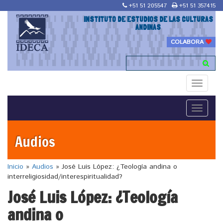
+51 51 205547
+51 51 357415
INSTITUTO DE ESTUDIOS DE LAS CULTURAS
ANDINAS
COLABORA
Toggle
navigati
Toggle
navigati
Audios
Inicio
»
Audios
»
José Luis López: ¿Teología andina o
interreligiosidad/interespiritualidad?
José Luis López: ¿Teología
andina o