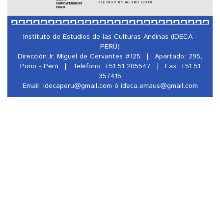
Instituto de Estudios de las Culturas Andinas (IDECA -
PERÚ)
Dirección:Jr. Miguel de Cervantes #125
|
Apartado: 295,
Puno - Perú
|
Teléfono: +51 51 205547
|
Fax: +51 51
357415
Email: idecaperu@
gmail.com ó ideca.emaus@
gmail.com