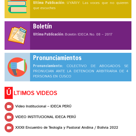
Ultima Publicación:
UYARIY: Las voces que no quieren
que escuches
Boletín
Ultima Publicación:
Boletín IDECA No. 08 – 2017
Pronunciamientos
Pronunciamiento:
COLECTIVO DE ABOGADOS SE
PRONUCIAN ANTE LA DETENCION ARBITRARIA DE 4
PERSONAS EN CUSCO
Ú
LTIMOS VIDEOS
Video Institucional – IDECA PERÚ
VIDEO INSTITUCIONAL IDECA PERÚ
XXXII Encuentro de Teología y Pastoral Andina / Bolivia 2022