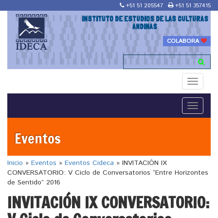
+51 51 205547
+51 51 357415
INSTITUTO DE ESTUDIOS DE LAS CULTURAS
ANDINAS
COLABORA
Toggle
navigati
Toggle
navigati
Eventos
Inicio
»
Eventos
»
Eventos Cideca
»
INVITACIÓN IX
CONVERSATORIO: V Ciclo de Conversatorios “Entre Horizontes
de Sentido” 2016
INVITACIÓN IX CONVERSATORIO: