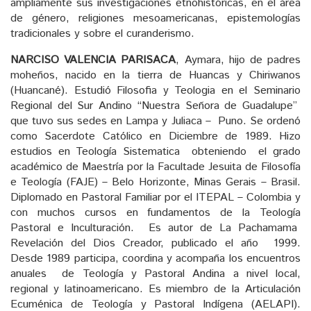
ampliamente sus investigaciones etnohistóricas, en el área
de género, religiones mesoamericanas, epistemologías
tradicionales y sobre el curanderismo.
NARCISO VALENCIA PARISACA
, Aymara, hijo de padres
moheños, nacido en la tierra de Huancas y Chiriwanos
(Huancané). Estudió Filosofia y Teologia en el Seminario
Regional del Sur Andino “Nuestra Señora de Guadalupe”
que tuvo sus sedes en Lampa y Juliaca – Puno. Se ordenó
como Sacerdote Católico en Diciembre de 1989. Hizo
estudios en Teología Sistematica obteniendo el grado
académico de Maestría por la Facultade Jesuita de Filosofía
e Teología (FAJE) – Belo Horizonte, Minas Gerais – Brasil.
Diplomado en Pastoral Familiar por el ITEPAL – Colombia y
con muchos cursos en fundamentos de la Teología
Pastoral e Inculturación. Es autor de La Pachamama
Revelación del Dios Creador, publicado el año 1999.
Desde 1989 participa, coordina y acompaña los encuentros
anuales de Teología y Pastoral Andina a nivel local,
regional y latinoamericano. Es miembro de la Articulación
Ecuménica de Teología y Pastoral Indígena (AELAPI).