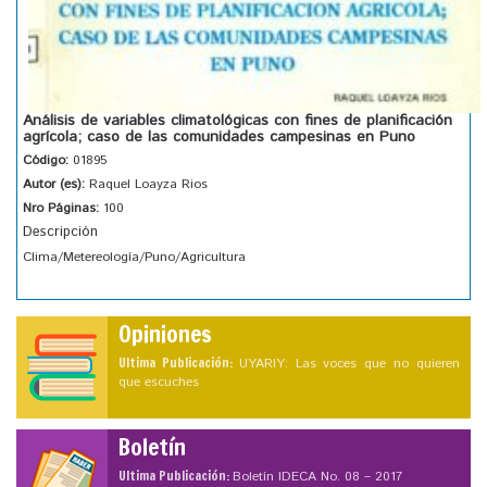
Análisis de variables climatológicas con fines de planificación
agrícola; caso de las comunidades campesinas en Puno
Código:
01895
Autor (es):
Raquel Loayza Rios
Nro Páginas:
100
Descripción
Clima/Metereología/Puno/Agricultura
Opiniones
Ultima Publicación:
UYARIY: Las voces que no quieren
que escuches
Boletín
Ultima Publicación:
Boletín IDECA No. 08 – 2017