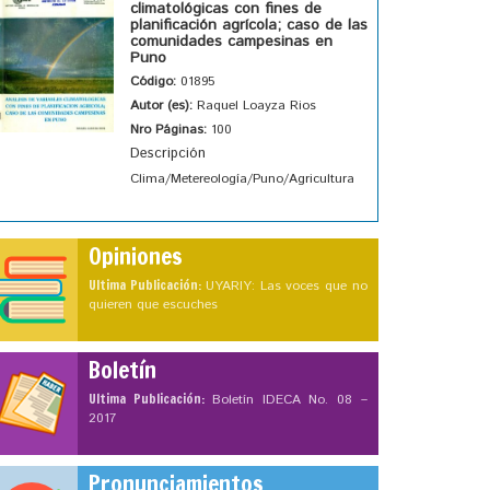
climatológicas con fines de
planificación agrícola; caso de las
comunidades campesinas en
Puno
Código:
01895
Autor (es):
Raquel Loayza Rios
Nro Páginas:
100
Descripción
Clima/Metereología/Puno/Agricultura
Opiniones
Ultima Publicación:
UYARIY: Las voces que no
quieren que escuches
Boletín
Ultima Publicación:
Boletín IDECA No. 08 –
2017
Pronunciamientos