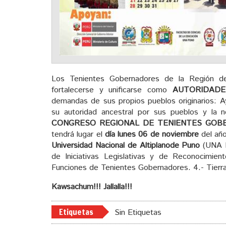
Los Tenientes Gobernadores de la Región de
fortalecerse y unificarse como
AUTORIDADE
demandas de sus propios pueblos originarios: 
su autoridad ancestral por sus pueblos y la no
CONGRESO REGIONAL DE TENIENTES GOB
tendrá lugar el
día lunes 06 de noviembre
del añ
Universidad Nacional de Altiplano
de Puno
(UNA P
de Iniciativas Legislativas y de Reconocimiento
Funciones de Tenientes Gobernadores. 4.- Tierra, 
Kawsachum!!! Jallalla!!!
Etiquetas
Sin Etiquetas