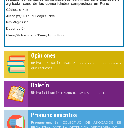
agrícola; caso de las comunidades campesinas en Puno
Código:
01895
Autor (es):
Raquel Loayza Rios
Nro Páginas:
100
Descripción
Clima/Metereología/Puno/Agricultura
Opiniones
Ultima Publicación:
UYARIY: Las voces que no quieren
que escuches
Boletín
Ultima Publicación:
Boletín IDECA No. 08 – 2017
Pronunciamientos
Pronunciamiento:
COLECTIVO DE ABOGADOS SE
PRONUCIAN ANTE LA DETENCION ARBITRARIA DE 4