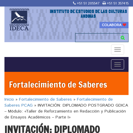
+51 51 205547
+51 51 357415
INSTITUTO DE ESTUDIOS DE LAS CULTURAS
ANDINAS
COLABORA
Toggle
navigati
Toggle
navigati
Fortalecimiento de Saberes
Inicio
»
Fortalecimiento de Saberes
»
Fortalecimiento de
Saberes PCAG
»
INVITACIÓN: DIPLOMADO POSTGRADO GDICA
– Módulo: «Taller de Reforzamiento en Redacción y Publicación
de Ensayos Académicos – Parte I»
INVITACIÓN: DIPLOMADO