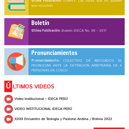
Ultima Publicación:
UYARIY: Las voces que no quieren
que escuches
Boletín
Ultima Publicación:
Boletín IDECA No. 08 – 2017
Pronunciamientos
Pronunciamiento:
COLECTIVO DE ABOGADOS SE
PRONUCIAN ANTE LA DETENCION ARBITRARIA DE 4
PERSONAS EN CUSCO
Ú
LTIMOS VIDEOS
Video Institucional – IDECA PERÚ
VIDEO INSTITUCIONAL IDECA PERÚ
XXXII Encuentro de Teología y Pastoral Andina / Bolivia 2022