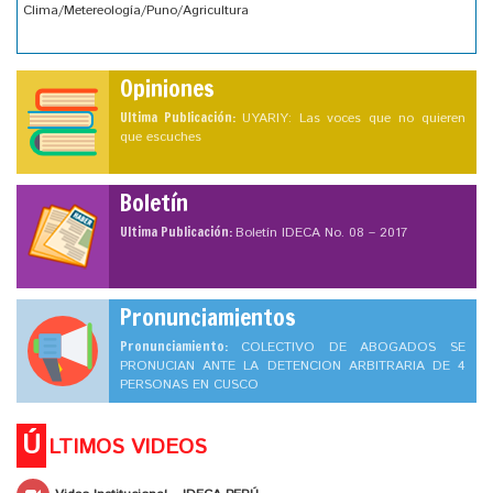
Clima/Metereología/Puno/Agricultura
Opiniones
Ultima Publicación:
UYARIY: Las voces que no quieren
que escuches
Boletín
Ultima Publicación:
Boletín IDECA No. 08 – 2017
Pronunciamientos
Pronunciamiento:
COLECTIVO DE ABOGADOS SE
PRONUCIAN ANTE LA DETENCION ARBITRARIA DE 4
PERSONAS EN CUSCO
Ú
LTIMOS VIDEOS