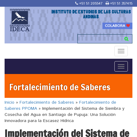
+51 51 205547
+51 51 357415
INSTITUTO DE ESTUDIOS DE LAS CULTURAS
ANDINAS
COLABORA
Toggle
navigati
Toggle
navigati
Fortalecimiento de Saberes
Inicio
»
Fortalecimiento de Saberes
»
Fortalecimiento de
Saberes PPOMA
»
Implementación del Sistema de Siembra y
Cosecha del Agua en Santiago de Pupuja: Una Solución
Innovadora para la Escasez Hídrica
Implementación del Sistema de