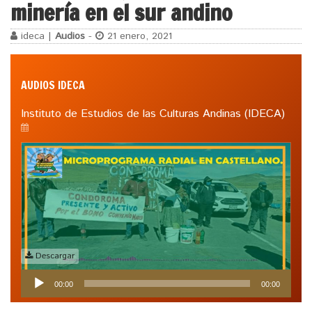
minería en el sur andino
ideca |
Audios
-
21 enero, 2021
AUDIOS IDECA
Instituto de Estudios de las Culturas Andinas (IDECA)
Descargar
Reproductor
00:00
00:00
de
audio