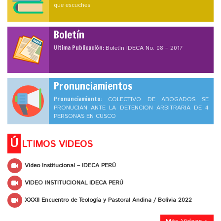
que escuches
Boletín
Ultima Publicación:
Boletín IDECA No. 08 – 2017
Pronunciamientos
Pronunciamiento:
COLECTIVO DE ABOGADOS SE
PRONUCIAN ANTE LA DETENCION ARBITRARIA DE 4
PERSONAS EN CUSCO
Ú
LTIMOS VIDEOS
Video Institucional – IDECA PERÚ
VIDEO INSTITUCIONAL IDECA PERÚ
XXXII Encuentro de Teología y Pastoral Andina / Bolivia 2022