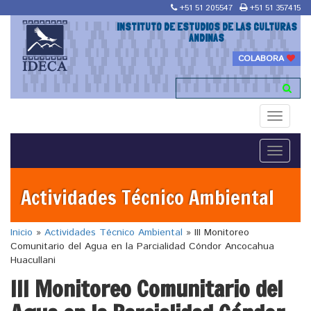
+51 51 205547
+51 51 357415
INSTITUTO DE ESTUDIOS DE LAS CULTURAS
ANDINAS
COLABORA
Toggle
navigati
Toggle
navigati
Actividades Técnico Ambiental
Inicio
»
Actividades Técnico Ambiental
»
III Monitoreo
Comunitario del Agua en la Parcialidad Cóndor Ancocahua
Huacullani
III Monitoreo Comunitario del