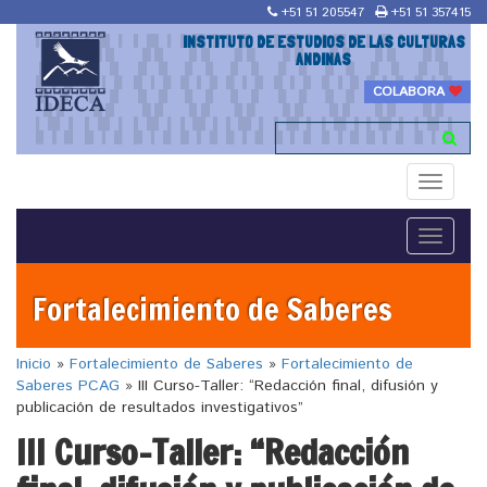
+51 51 205547
+51 51 357415
INSTITUTO DE ESTUDIOS DE LAS CULTURAS
ANDINAS
COLABORA
Toggle
navigati
Toggle
navigati
Fortalecimiento de Saberes
Inicio
»
Fortalecimiento de Saberes
»
Fortalecimiento de
Saberes PCAG
»
III Curso-Taller: “Redacción final, difusión y
publicación de resultados investigativos”
III Curso-Taller: “Redacción