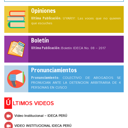
Opiniones
Ultima Publicación:
UYARIY: Las voces que no quieren
que escuches
Boletín
Ultima Publicación:
Boletín IDECA No. 08 – 2017
Pronunciamientos
Pronunciamiento:
COLECTIVO DE ABOGADOS SE
PRONUCIAN ANTE LA DETENCION ARBITRARIA DE 4
PERSONAS EN CUSCO
Ú
LTIMOS VIDEOS
Video Institucional – IDECA PERÚ
VIDEO INSTITUCIONAL IDECA PERÚ