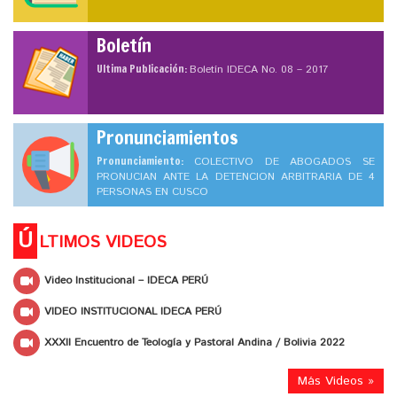
Boletín
Ultima Publicación:
Boletín IDECA No. 08 – 2017
Pronunciamientos
Pronunciamiento:
COLECTIVO DE ABOGADOS SE
PRONUCIAN ANTE LA DETENCION ARBITRARIA DE 4
PERSONAS EN CUSCO
Ú
LTIMOS VIDEOS
Video Institucional – IDECA PERÚ
VIDEO INSTITUCIONAL IDECA PERÚ
XXXII Encuentro de Teología y Pastoral Andina / Bolivia 2022
Más Videos »