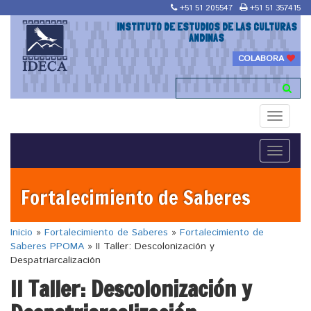
+51 51 205547
+51 51 357415
INSTITUTO DE ESTUDIOS DE LAS CULTURAS
ANDINAS
COLABORA
Toggle
navigati
Toggle
navigati
Fortalecimiento de Saberes
Inicio
»
Fortalecimiento de Saberes
»
Fortalecimiento de
Saberes PPOMA
»
II Taller: Descolonización y
Despatriarcalización
II Taller: Descolonización y