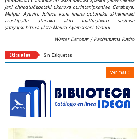
(educación comunitaria) wakichawiwa apasini yatiwinakasa
jani chhaqtuñapataki ukaruxa purintanipxaniwa Carabaya,
Melgar, Ayaviri, Juliaca kuna imana qutunaka ukhamaraki
aruskipaña utanaka akiri mathapiwiru sasinwa
yatiyapxchituxa jilata Mauro Ayamamani Yanqui.
Walter Escobar / Pachamama Radio
Etiquetas
Sin Etiquetas
Ver mas »