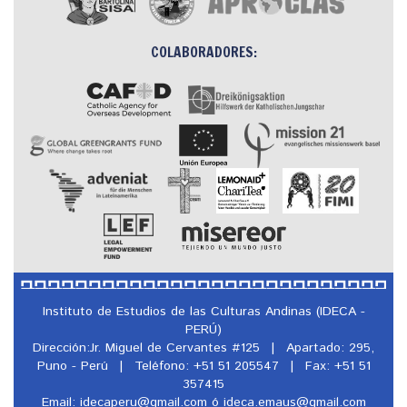
COLABORADORES:
Instituto de Estudios de las Culturas Andinas (IDECA -
PERÚ)
Dirección:Jr. Miguel de Cervantes #125
|
Apartado: 295,
Puno - Perú
|
Teléfono: +51 51 205547
|
Fax: +51 51
357415
Email: idecaperu@
gmail.com ó ideca.emaus@
gmail.com