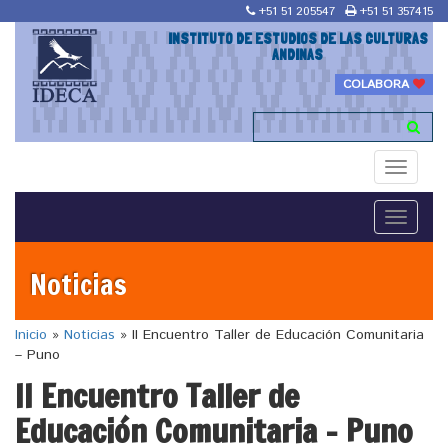
+51 51 205547
+51 51 357415
INSTITUTO DE ESTUDIOS DE LAS CULTURAS
ANDINAS
COLABORA
Toggle
navigati
Toggle
navigati
Noticias
Inicio
»
Noticias
»
II Encuentro Taller de Educación Comunitaria
– Puno
II Encuentro Taller de
Educación Comunitaria – Puno