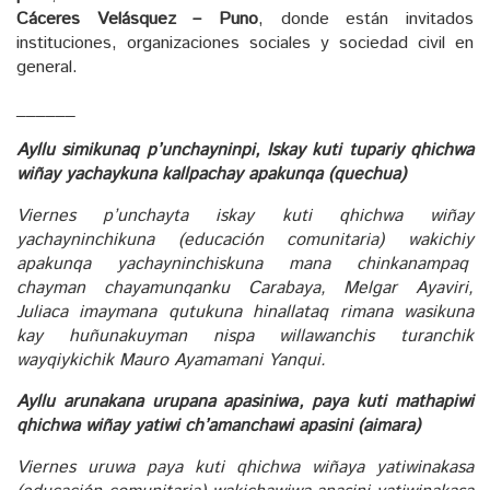
Cáceres Velásquez – Puno
, donde están invitados
instituciones, organizaciones sociales y sociedad civil en
general.
______
Ayllu simikunaq p’unchayninpi, Iskay kuti tupariy qhichwa
wiñay yachaykuna kallpachay apakunqa (quechua)
Viernes p’unchayta iskay kuti qhichwa wiñay
yachayninchikuna (educación comunitaria) wakichiy
apakunqa yachayninchiskuna mana chinkanampaq
chayman chayamunqanku Carabaya, Melgar Ayaviri,
Juliaca imaymana qutukuna hinallataq rimana wasikuna
kay huñunakuyman nispa willawanchis turanchik
wayqiykichik Mauro Ayamamani Yanqui.
Ayllu arunakana urupana apasiniwa, paya kuti mathapiwi
qhichwa wiñay yatiwi ch’amanchawi apasini (aimara)
Viernes uruwa paya kuti qhichwa wiñaya yatiwinakasa