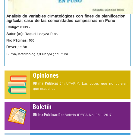
Análisis de variables climatológicas con fines de planificación
agrícola; caso de las comunidades campesinas en Puno
Código:
01895
Autor (es):
Raquel Loayza Rios
Nro Páginas:
100
Descripción
Clima/Metereología/Puno/Agricultura
Opiniones
Ultima Publicación:
UYARIY: Las voces que no quieren
que escuches
Boletín
Ultima Publicación:
Boletín IDECA No. 08 – 2017