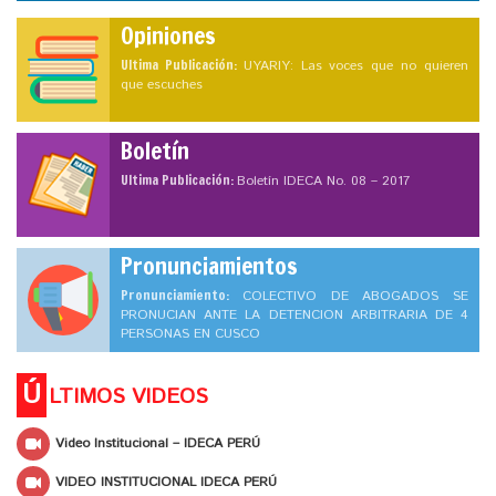
Opiniones
Ultima Publicación:
UYARIY: Las voces que no quieren
que escuches
Boletín
Ultima Publicación:
Boletín IDECA No. 08 – 2017
Pronunciamientos
Pronunciamiento:
COLECTIVO DE ABOGADOS SE
PRONUCIAN ANTE LA DETENCION ARBITRARIA DE 4
PERSONAS EN CUSCO
Ú
LTIMOS VIDEOS
Video Institucional – IDECA PERÚ
VIDEO INSTITUCIONAL IDECA PERÚ