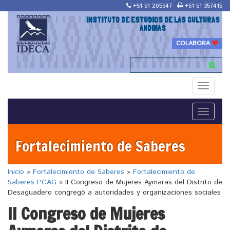
+51 51 205547
+51 51 357415
INSTITUTO DE ESTUDIOS DE LAS CULTURAS
ANDINAS
COLABORA
Toggle
navigati
Toggle
navigati
Fortalecimiento de Saberes
Inicio
»
Fortalecimiento de Saberes
»
Fortalecimiento de
Saberes PCAG
»
II Congreso de Mujeres Aymaras del Distrito de
Desaguadero congregó a autoridades y organizaciones sociales
II Congreso de Mujeres