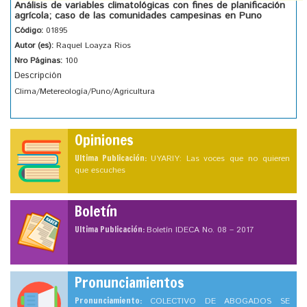
Análisis de variables climatológicas con fines de planificación
agrícola; caso de las comunidades campesinas en Puno
Código:
01895
Autor (es):
Raquel Loayza Rios
Nro Páginas:
100
Descripción
Clima/Metereología/Puno/Agricultura
Opiniones
Ultima Publicación:
UYARIY: Las voces que no quieren
que escuches
Boletín
Ultima Publicación:
Boletín IDECA No. 08 – 2017
Pronunciamientos
Pronunciamiento:
COLECTIVO DE ABOGADOS SE