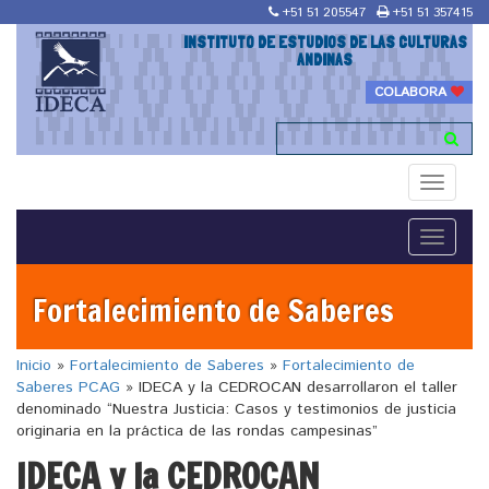
+51 51 205547
+51 51 357415
INSTITUTO DE ESTUDIOS DE LAS CULTURAS
ANDINAS
COLABORA
Toggle
navigati
Toggle
navigati
Fortalecimiento de Saberes
Inicio
»
Fortalecimiento de Saberes
»
Fortalecimiento de
Saberes PCAG
»
IDECA y la CEDROCAN desarrollaron el taller
denominado “Nuestra Justicia: Casos y testimonios de justicia
originaria en la práctica de las rondas campesinas”
IDECA y la CEDROCAN