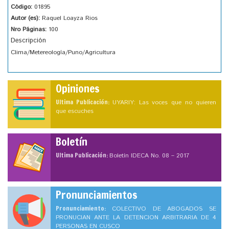
Código:
01895
Autor (es):
Raquel Loayza Rios
Nro Páginas:
100
Descripción
Clima/Metereología/Puno/Agricultura
Opiniones
Ultima Publicación:
UYARIY: Las voces que no quieren
que escuches
Boletín
Ultima Publicación:
Boletín IDECA No. 08 – 2017
Pronunciamientos
Pronunciamiento:
COLECTIVO DE ABOGADOS SE
PRONUCIAN ANTE LA DETENCION ARBITRARIA DE 4
PERSONAS EN CUSCO