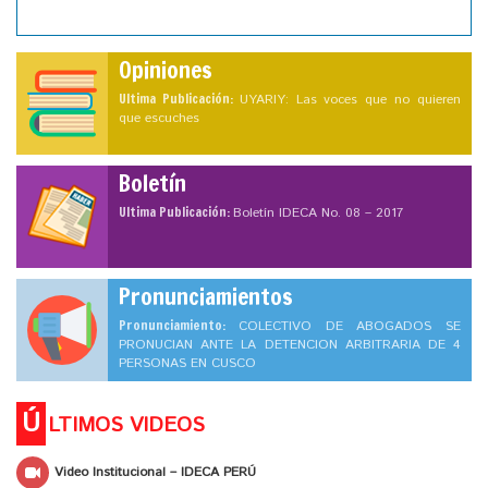
Opiniones
Ultima Publicación:
UYARIY: Las voces que no quieren
que escuches
Boletín
Ultima Publicación:
Boletín IDECA No. 08 – 2017
Pronunciamientos
Pronunciamiento:
COLECTIVO DE ABOGADOS SE
PRONUCIAN ANTE LA DETENCION ARBITRARIA DE 4
PERSONAS EN CUSCO
Ú
LTIMOS VIDEOS
Video Institucional – IDECA PERÚ