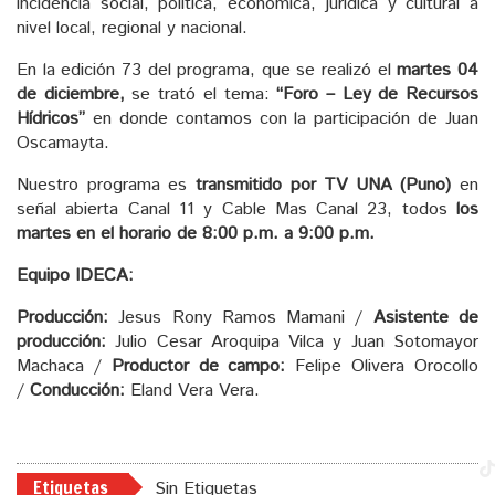
incidencia social, política, económica, jurídica y cultural a
nivel local, regional y nacional.
En la edición 73 del programa, que se realizó el
martes 04
de diciembre,
se trató el tema:
“
Foro – Ley de Recursos
Hídricos”
en donde contamos con la participación de Juan
Oscamayta.
Nuestro programa es
transmitido por TV UNA (Puno)
en
señal abierta Canal 11 y Cable Mas Canal 23, todos
los
martes en el horario de 8:00 p.m. a 9:00 p.m.
Equipo IDECA:
Producción:
Jesus Rony Ramos Mamani /
Asistente de
producción:
Julio Cesar Aroquipa Vilca y Juan Sotomayor
Machaca /
Productor de campo:
Felipe Olivera Orocollo
/
Conducción:
Eland Vera Vera.
Etiquetas
Sin Etiquetas