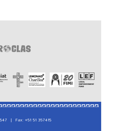
5547
|
Fax: +51 51 357415