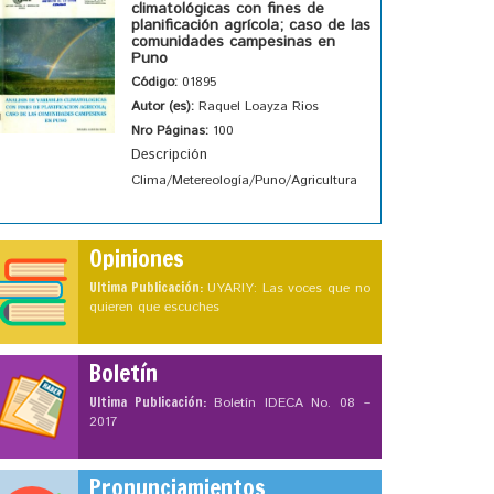
climatológicas con fines de
planificación agrícola; caso de las
comunidades campesinas en
Puno
Código:
01895
Autor (es):
Raquel Loayza Rios
Nro Páginas:
100
Descripción
Clima/Metereología/Puno/Agricultura
Opiniones
Ultima Publicación:
UYARIY: Las voces que no
quieren que escuches
Boletín
Ultima Publicación:
Boletín IDECA No. 08 –
2017
Pronunciamientos