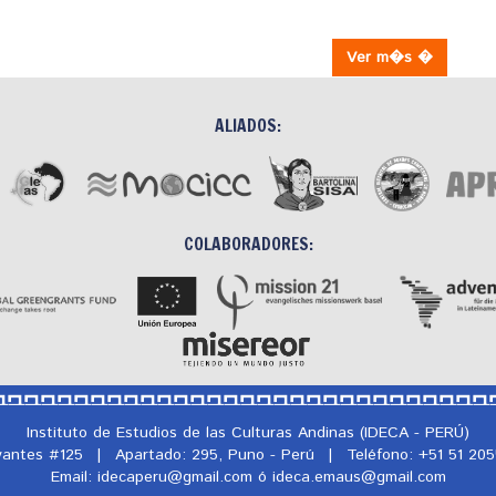
Ver m�s �
ALIADOS:
COLABORADORES:
Instituto de Estudios de las Culturas Andinas (IDECA - PERÚ)
rvantes #125
|
Apartado: 295, Puno - Perú
|
Teléfono: +51 51 20
Email: idecaperu@
gmail.com ó ideca.emaus@
gmail.com