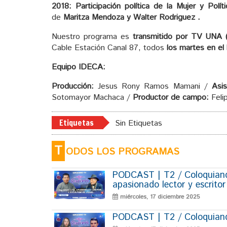
2018: Participación política de la Mujer y Políti
de
Maritza Mendoza y Walter Rodriguez .
Nuestro programa es
transmitido por TV UNA 
Cable Estación Canal 87, todos
los martes en el
Equipo IDECA:
Producción:
Jesus Rony Ramos Mamani /
Asi
Sotomayor Machaca /
Productor de campo:
Felip
Etiquetas
Sin Etiquetas
T
ODOS LOS PROGRAMAS
PODCAST | T2 / Coloquiando
apasionado lector y escrito
miércoles, 17 diciembre 2025
PODCAST | T2 / Coloquiando