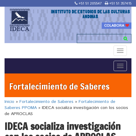
+51 51 205547
+51 51 357415
INSTITUTO DE ESTUDIOS DE LAS CULTURAS
ANDINAS
COLABORA
Toggle
navigati
Toggle
navigati
Fortalecimiento de Saberes
Inicio
»
Fortalecimiento de Saberes
»
Fortalecimiento de
Saberes PPOMA
»
IDECA socializa investigación con los socios
de APROCLAS
IDECA socializa investigación