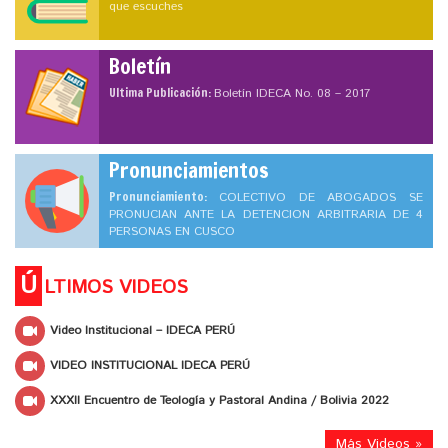
que escuches
Boletín
Ultima Publicación:
Boletín IDECA No. 08 – 2017
Pronunciamientos
Pronunciamiento:
COLECTIVO DE ABOGADOS SE
PRONUCIAN ANTE LA DETENCION ARBITRARIA DE 4
PERSONAS EN CUSCO
Ú
LTIMOS VIDEOS
Video Institucional – IDECA PERÚ
VIDEO INSTITUCIONAL IDECA PERÚ
XXXII Encuentro de Teología y Pastoral Andina / Bolivia 2022
Más Videos »