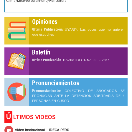
Clima/Metereología/Puno/Agricultura
Opiniones
Ultima Publicación:
UYARIY: Las voces que no quieren
que escuches
Boletín
Ultima Publicación:
Boletín IDECA No. 08 – 2017
Pronunciamientos
Pronunciamiento:
COLECTIVO DE ABOGADOS SE
PRONUCIAN ANTE LA DETENCION ARBITRARIA DE 4
PERSONAS EN CUSCO
Ú
LTIMOS VIDEOS
Video Institucional – IDECA PERÚ