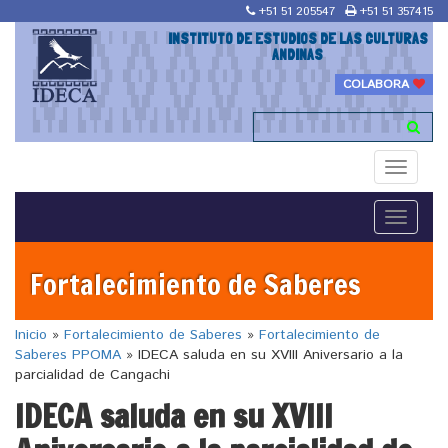
+51 51 205547
+51 51 357415
INSTITUTO DE ESTUDIOS DE LAS CULTURAS
ANDINAS
COLABORA
Toggle
navigati
Toggle
navigati
Fortalecimiento de Saberes
Inicio
»
Fortalecimiento de Saberes
»
Fortalecimiento de
Saberes PPOMA
»
IDECA saluda en su XVIII Aniversario a la
parcialidad de Cangachi
IDECA saluda en su XVIII