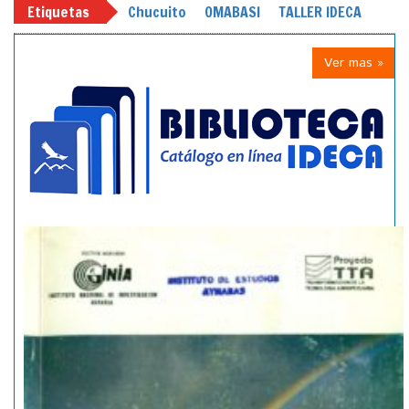
Etiquetas
Chucuito
OMABASI
TALLER IDECA
Ver mas »