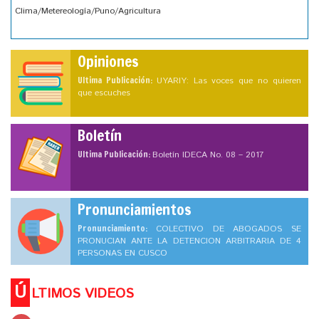
Clima/Metereología/Puno/Agricultura
Opiniones
Ultima Publicación:
UYARIY: Las voces que no quieren
que escuches
Boletín
Ultima Publicación:
Boletín IDECA No. 08 – 2017
Pronunciamientos
Pronunciamiento:
COLECTIVO DE ABOGADOS SE
PRONUCIAN ANTE LA DETENCION ARBITRARIA DE 4
PERSONAS EN CUSCO
Ú
LTIMOS VIDEOS