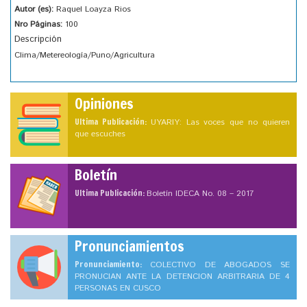
Autor (es):
Raquel Loayza Rios
Nro Páginas:
100
Descripción
Clima/Metereología/Puno/Agricultura
Opiniones
Ultima Publicación:
UYARIY: Las voces que no quieren
que escuches
Boletín
Ultima Publicación:
Boletín IDECA No. 08 – 2017
Pronunciamientos
Pronunciamiento:
COLECTIVO DE ABOGADOS SE
PRONUCIAN ANTE LA DETENCION ARBITRARIA DE 4
PERSONAS EN CUSCO