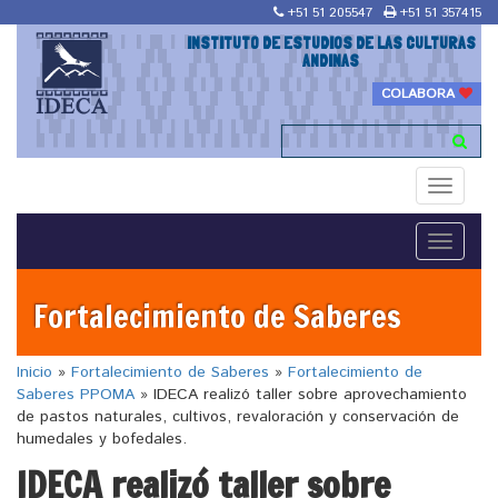
+51 51 205547
+51 51 357415
INSTITUTO DE ESTUDIOS DE LAS CULTURAS
ANDINAS
COLABORA
Toggle
navigati
Toggle
navigati
Fortalecimiento de Saberes
Inicio
»
Fortalecimiento de Saberes
»
Fortalecimiento de
Saberes PPOMA
»
IDECA realizó taller sobre aprovechamiento
de pastos naturales, cultivos, revaloración y conservación de
humedales y bofedales.
IDECA realizó taller sobre