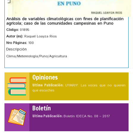
Análisis de variables climatológicas con fines de planificación
agrícola; caso de las comunidades campesinas en Puno
Código:
01895
Autor (es):
Raquel Loayza Rios
Nro Páginas:
100
Descripción
Clima/Metereología/Puno/Agricultura
Opiniones
Ultima Publicación:
UYARIY: Las voces que no quieren
que escuches
Boletín
Ultima Publicación:
Boletín IDECA No. 08 – 2017