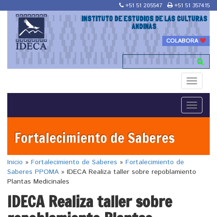
+51 51 205547
+51 51 357415
INSTITUTO DE ESTUDIOS DE LAS CULTURAS
ANDINAS
COLABORA
Toggle
navigati
Toggle
navigati
Fortalecimiento de Saberes
Inicio
»
Fortalecimiento de Saberes
»
Fortalecimiento de
Saberes PPOMA
»
IDECA Realiza taller sobre repoblamiento
Plantas Medicinales
IDECA Realiza taller sobre