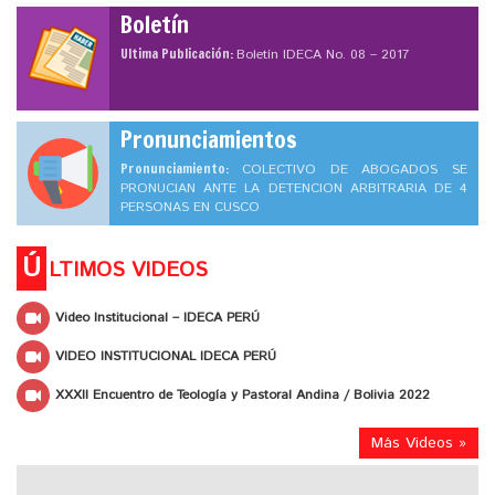
Boletín
Ultima Publicación:
Boletín IDECA No. 08 – 2017
Pronunciamientos
Pronunciamiento:
COLECTIVO DE ABOGADOS SE
PRONUCIAN ANTE LA DETENCION ARBITRARIA DE 4
PERSONAS EN CUSCO
Ú
LTIMOS VIDEOS
Video Institucional – IDECA PERÚ
VIDEO INSTITUCIONAL IDECA PERÚ
XXXII Encuentro de Teología y Pastoral Andina / Bolivia 2022
Más Videos »