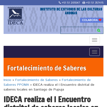
+51 51 205547
+51 51 357415
INSTITUTO DE ESTUDIOS DE LAS CULTURAS
ANDINAS
COLABORA
Toggle
navigati
Toggle
navigati
Fortalecimiento de Saberes
Inicio
»
Fortalecimiento de Saberes
»
Fortalecimiento de
Saberes PPOMA
»
IDECA realiza el I Encuentro distrital de
saberes locales en Santiago de Pupuja
IDECA realiza el I Encuentro