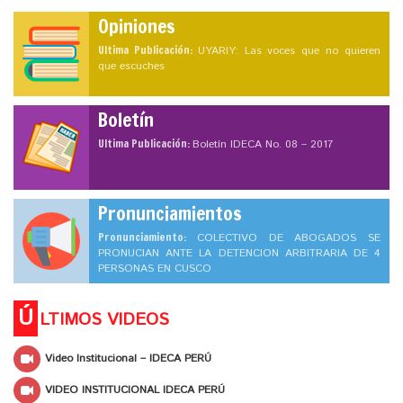
Opiniones
Ultima Publicación:
UYARIY: Las voces que no quieren
que escuches
Boletín
Ultima Publicación:
Boletín IDECA No. 08 – 2017
Pronunciamientos
Pronunciamiento:
COLECTIVO DE ABOGADOS SE
PRONUCIAN ANTE LA DETENCION ARBITRARIA DE 4
PERSONAS EN CUSCO
Ú
LTIMOS VIDEOS
Video Institucional – IDECA PERÚ
VIDEO INSTITUCIONAL IDECA PERÚ