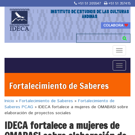
+51 51 205547
+51 51 357415
INSTITUTO DE ESTUDIOS DE LAS CULTURAS
ANDINAS
COLABORA
Toggle
navigati
Toggle
navigati
Fortalecimiento de Saberes
Inicio
»
Fortalecimiento de Saberes
»
Fortalecimiento de
Saberes PCAG
»
IDECA fortalece a mujeres de OMABASI sobre
elaboración de proyectos sociales
IDECA fortalece a mujeres de