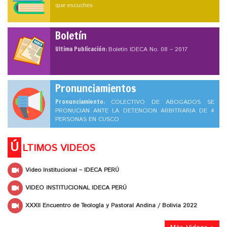
que escuches
Boletín
Ultima Publicación:
Boletín IDECA No. 08 – 2017
Pronunciamientos
Pronunciamiento:
COLECTIVO DE ABOGADOS SE
PRONUCIAN ANTE LA DETENCION ARBITRARIA DE 4
PERSONAS EN CUSCO
Ú
LTIMOS VIDEOS
Video Institucional – IDECA PERÚ
VIDEO INSTITUCIONAL IDECA PERÚ
XXXII Encuentro de Teología y Pastoral Andina / Bolivia 2022