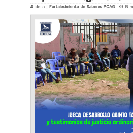
ideca |
Fortalecimiento de Saberes PCAG
-
19 m