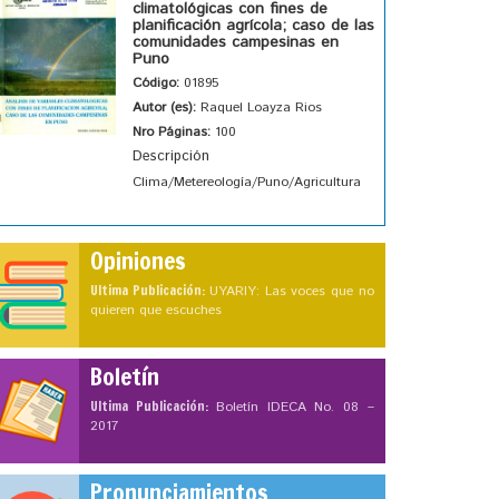
climatológicas con fines de
planificación agrícola; caso de las
comunidades campesinas en
Puno
Código:
01895
Autor (es):
Raquel Loayza Rios
Nro Páginas:
100
Descripción
Clima/Metereología/Puno/Agricultura
Opiniones
Ultima Publicación:
UYARIY: Las voces que no
quieren que escuches
Boletín
Ultima Publicación:
Boletín IDECA No. 08 –
2017
Pronunciamientos