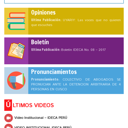
Opiniones
Ultima Publicación:
UYARIY: Las voces que no quieren
que escuches
Boletín
Ultima Publicación:
Boletín IDECA No. 08 – 2017
Pronunciamientos
Pronunciamiento:
COLECTIVO DE ABOGADOS SE
PRONUCIAN ANTE LA DETENCION ARBITRARIA DE 4
PERSONAS EN CUSCO
Ú
LTIMOS VIDEOS
Video Institucional – IDECA PERÚ
VIDEO INSTITUCIONAL IDECA PERÚ