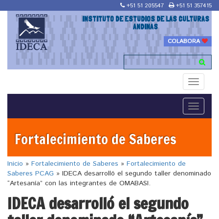
+51 51 205547
+51 51 357415
INSTITUTO DE ESTUDIOS DE LAS CULTURAS
ANDINAS
COLABORA
Toggle
navigati
Toggle
navigati
Fortalecimiento de Saberes
Inicio
»
Fortalecimiento de Saberes
»
Fortalecimiento de
Saberes PCAG
»
IDECA desarrolló el segundo taller denominado
“Artesanía” con las integrantes de OMABASI.
IDECA desarrolló el segundo