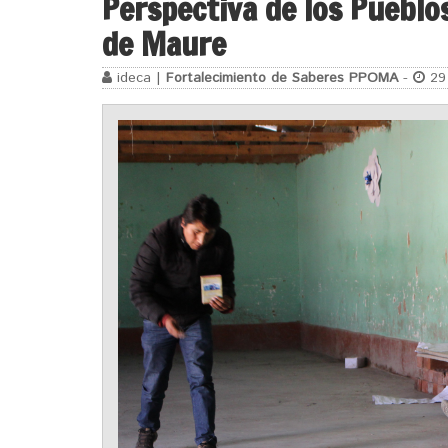
Perspectiva de los Pueblo
de Maure
ideca |
Fortalecimiento de Saberes PPOMA
-
29 