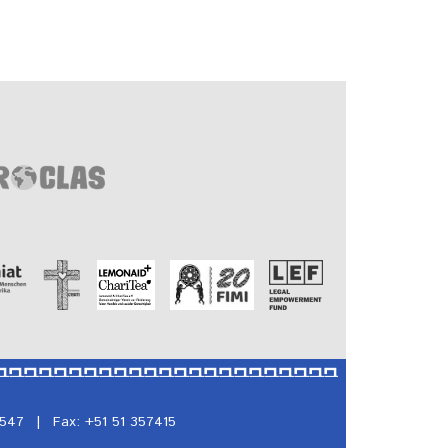
5547
|
Fax: +51 51 357415