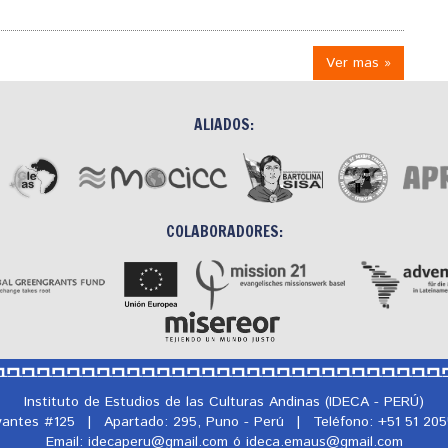
Ver mas »
ALIADOS:
COLABORADORES:
Instituto de Estudios de las Culturas Andinas (IDECA - PERÚ)
rvantes #125
|
Apartado: 295, Puno - Perú
|
Teléfono: +51 51 20
Email: idecaperu@
gmail.com ó ideca.emaus@
gmail.com