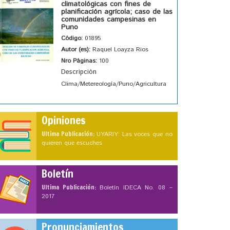
climatológicas con fines de
planificación agrícola; caso de las
comunidades campesinas en
Puno
Código:
01895
Autor (es):
Raquel Loayza Rios
Nro Páginas:
100
Descripción
Clima/Metereología/Puno/Agricultura
Opiniones
Ultima Publicación:
UYARIY: Las voces que no
quieren que escuches
Boletín
Ultima Publicación:
Boletín IDECA No. 08 –
2017
Pronunciamientos