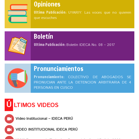
Opiniones
Ultima Publicación:
UYARIY: Las voces que no quieren
que escuches
Boletín
Ultima Publicación:
Boletín IDECA No. 08 – 2017
Pronunciamientos
Pronunciamiento:
COLECTIVO DE ABOGADOS SE
PRONUCIAN ANTE LA DETENCION ARBITRARIA DE 4
PERSONAS EN CUSCO
Ú
LTIMOS VIDEOS
Video Institucional – IDECA PERÚ
VIDEO INSTITUCIONAL IDECA PERÚ