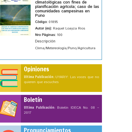
climatológicas con fines de
planificación agrícola; caso de las
comunidades campesinas en
Puno
Código:
01895
Autor (es):
Raquel Loayza Rios
Nro Páginas:
100
Descripción
Clima/Metereología/Puno/Agricultura
Opiniones
Ultima Publicación:
UYARIY: Las voces que no
quieren que escuches
Boletín
Ultima Publicación:
Boletín IDECA No. 08 –
2017
Pronunciamientos