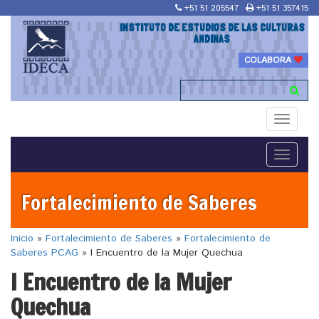
+51 51 205547
+51 51 357415
INSTITUTO DE ESTUDIOS DE LAS CULTURAS
ANDINAS
COLABORA
Toggle
navigati
Toggle
navigati
Fortalecimiento de Saberes
Inicio
»
Fortalecimiento de Saberes
»
Fortalecimiento de
Saberes PCAG
»
I Encuentro de la Mujer Quechua
I Encuentro de la Mujer
Quechua