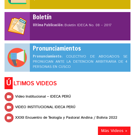
Boletín
Ultima Publicación:
Boletín IDECA No. 08 – 2017
Pronunciamientos
Pronunciamiento:
COLECTIVO DE ABOGADOS SE
PRONUCIAN ANTE LA DETENCION ARBITRARIA DE 4
PERSONAS EN CUSCO
Ú
LTIMOS VIDEOS
Video Institucional – IDECA PERÚ
VIDEO INSTITUCIONAL IDECA PERÚ
XXXII Encuentro de Teología y Pastoral Andina / Bolivia 2022
Más Videos »