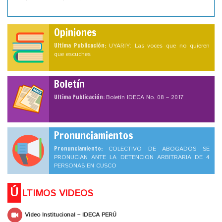
Opiniones
Ultima Publicación:
UYARIY: Las voces que no quieren
que escuches
Boletín
Ultima Publicación:
Boletín IDECA No. 08 – 2017
Pronunciamientos
Pronunciamiento:
COLECTIVO DE ABOGADOS SE
PRONUCIAN ANTE LA DETENCION ARBITRARIA DE 4
PERSONAS EN CUSCO
Ú
LTIMOS VIDEOS
Video Institucional – IDECA PERÚ