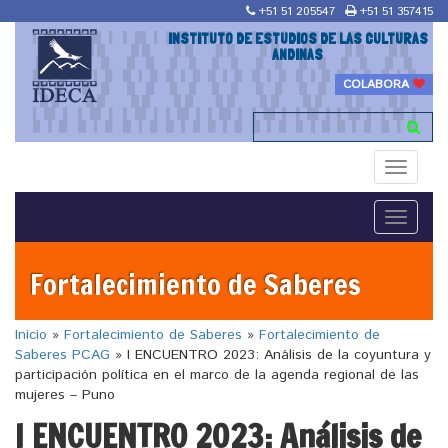
+51 51 205547
+51 51 357415
INSTITUTO DE ESTUDIOS DE LAS CULTURAS
ANDINAS
COLABORA
Toggle
navigati
Toggle
navigati
Fortalecimiento de Saberes
Inicio
»
Fortalecimiento de Saberes
»
Fortalecimiento de
Saberes PCAG
»
I ENCUENTRO 2023: Análisis de la coyuntura y
participación política en el marco de la agenda regional de las
mujeres – Puno
I ENCUENTRO 2023: Análisis de